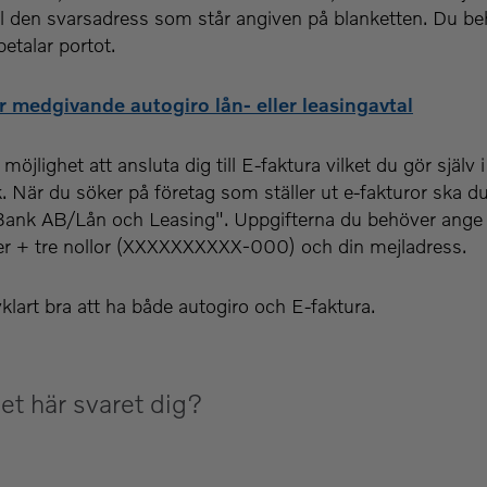
ill den svarsadress som står angiven på blanketten. Du be
betalar portot.
r medgivande autogiro lån- eller leasingavtal
öjlighet att ansluta dig till E-faktura vilket du gör själv i
. När du söker på företag som ställer ut e-fakturor ska d
Bank AB/Lån och Leasing". Uppgifterna du behöver ange 
 + tre nollor (XXXXXXXXXX-000) och din mejladress.
vklart bra att ha både autogiro och E-faktura.
et här svaret dig?