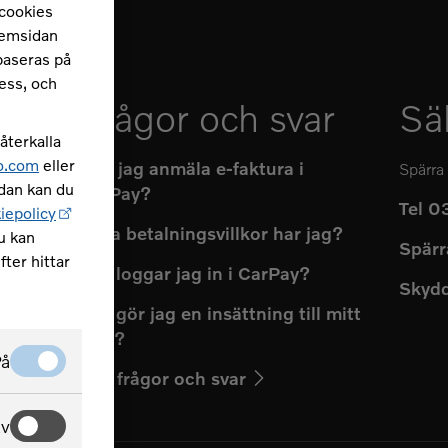
 cookies
hemsidan
baseras på
ess, och
Frågor och svar
Sä
återkalla
o.com
eller
Kan jag anmäla e-faktura i
ger och
Spärra 
edan kan du
CarPay?
Tel 0
iepolicy
Vilka betalningsvillkor har jag?
u kan
Spärr
ter hittar
lande
Hur loggar jag in i CarPay?
Skydd
Hur gör jag en insättning till mitt
kort?
å
Fler frågor och svar
v