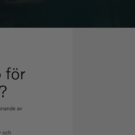
 för
g?
kännande av
v och