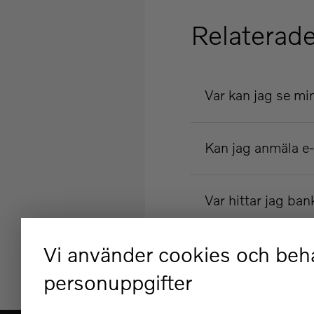
Relaterade
Var kan jag se mi
Kan jag anmäla e-
Var hittar jag 
Vi använder cookies och beh
Fick du inte svar på 
personuppgifter