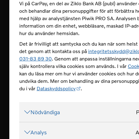
Vi på CarPay, en del av Ziklo Bank AB (publ) använder
och behandlar dina personuppgifter för att förbättra 
med hjälp av analystjänsten Piwik PRO SA. Analysen 
information om din enhet, webbläsare, maskad IP-adr
Kundservice
hur du använder hemsidan.
Det är frivilligt att samtycka och du kan när som helst 
det genom att kontakta oss på
integritetsskydd@zikl
Öppettider: vardagar kl 08-17. Hel
031-83 89 30
. Genom att anpassa inställningarna n
helgdagar stängt.
själv kontrollera vilka cookies som används. I vår
Cook
Tel 031-83 89 30
kan du läsa mer om hur vi använder cookies och hur d
undvika dem. Mer om behandling av dina personuppgif
Logga in och skicka medde
du i vår
Dataskyddspolicy
.
Kontakta oss
Nödvändiga
P
Analys
A