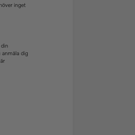
höver inget
 din
u anmäla dig
är