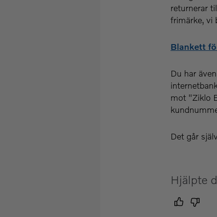
returnerar t
frimärke, vi 
Blankett fö
Du har även m
internetbank
mot "Ziklo 
kundnummer
Det går själ
Hjälpte d