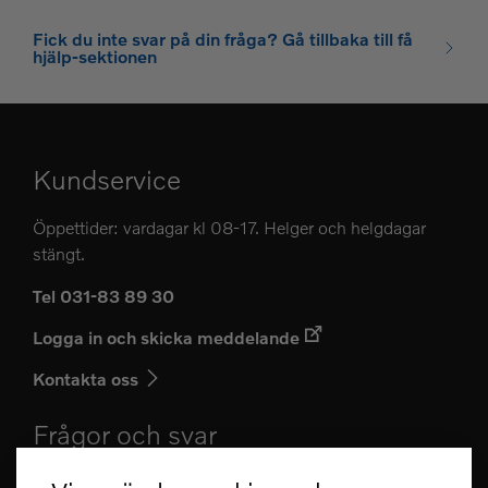
Fick du inte svar på din fråga? Gå tillbaka till få
hjälp-sektionen
Kundservice
Öppettider: vardagar kl 08-17. Helger och helgdagar
stängt.
Tel 031-83 89 30
Logga in och skicka meddelande
Kontakta oss
Frågor och svar
Kan jag anmäla e-faktura i CarPay?