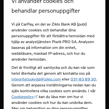
Vi använder cookies och
Vilka betalningsvillkor har jag?
behandlar personuppgifter
Hur loggar jag in i CarPay?
Vi på CarPay, en del av Ziklo Bank AB (publ)
Hur gör jag en insättning till mitt kort?
använder cookies och behandlar dina
personuppgifter för att förbättra hemsidan med
Fler frågor och svar
hjälp av analystjänsten Piwik PRO SA. Analysen
Säkerhet
baseras på information om din enhet,
webbläsare, maskad IP-adress, och hur du
Spärra ditt kort dygnet runt.
använder hemsidan.
Det är frivilligt att samtycka och du kan när som
Tel 031-83 89 80
helst återkalla det genom att kontakta oss på
Spärra ditt kort
integritetsskydd@ziklo.com
eller
031-83 89 30
.
Genom att anpassa inställningarna nedan kan du
Skydda dig mot bedrägerier
själv kontrollera vilka cookies som används. I vår
Cookiepolicy
kan du läsa mer om hur vi
använder cookies och hur du kan undvika dem.
Mer om behandling av dina personuppgifter