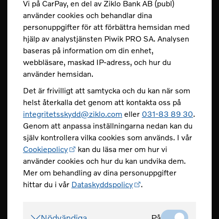
Vi på CarPay, en del av Ziklo Bank AB (publ)
Hur gör jag en insättning till mitt kort?
använder cookies och behandlar dina
personuppgifter för att förbättra hemsidan med
Fler frågor och svar
hjälp av analystjänsten Piwik PRO SA. Analysen
Säkerhet
baseras på information om din enhet,
webbläsare, maskad IP-adress, och hur du
Spärra ditt kort dygnet runt.
använder hemsidan.
Det är frivilligt att samtycka och du kan när som
Tel 031-83 89 80
helst återkalla det genom att kontakta oss på
Spärra ditt kort
integritetsskydd@ziklo.com
eller
031-83 89 30
.
Genom att anpassa inställningarna nedan kan du
Skydda dig mot bedrägerier
själv kontrollera vilka cookies som används. I vår
Cookiepolicy
kan du läsa mer om hur vi
använder cookies och hur du kan undvika dem.
Mer om behandling av dina personuppgifter
hittar du i vår
Dataskyddspolicy
.
CarPay - en del av Ziklo Bank
© Ziklo Bank AB (publ) Org.nr 556069-0967
Nödvändiga
På
Bohusgatan 15, 401 23 Göteborg