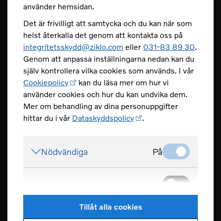
Spärra ditt kort dygnet runt.
använder hemsidan.
Det är frivilligt att samtycka och du kan när som
Tel 031-83 89 80
helst återkalla det genom att kontakta oss på
Spärra ditt kort
integritetsskydd@ziklo.com
eller
031-83 89 30
.
Genom att anpassa inställningarna nedan kan du
Skydda dig mot bedrägerier
själv kontrollera vilka cookies som används. I vår
Cookiepolicy
kan du läsa mer om hur vi
använder cookies och hur du kan undvika dem.
Mer om behandling av dina personuppgifter
hittar du i vår
Dataskyddspolicy
.
CarPay - en del av Ziklo Bank
© Ziklo Bank AB (publ) Org.nr 556069-0967
Nödvändiga
På
Bohusgatan 15, 401 23 Göteborg
Om CarPay
Villkor
Cookiepolicy
Dataskyddspolicy
Analys
Av
Integritet och säkerhet
Tillgänglighet
Tillåt alla cookies
CarPay Stories
Ändra cookieinställningar