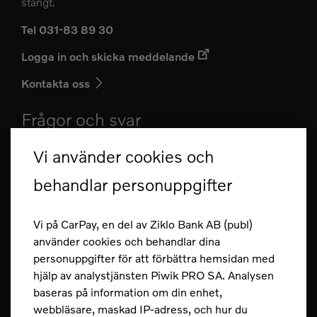
stängt.
Tel 031-83 89 30
Logga in och skicka meddelande
Kontakta oss
Frågor och svar
Kan jag anmäla e-faktura i CarPay?
Vi använder cookies och
Vilka betalningsvillkor har jag?
behandlar personuppgifter
Hur loggar jag in i CarPay?
Vi på CarPay, en del av Ziklo Bank AB (publ)
Hur gör jag en insättning till mitt kort?
använder cookies och behandlar dina
personuppgifter för att förbättra hemsidan med
Fler frågor och svar
hjälp av analystjänsten Piwik PRO SA. Analysen
Säkerhet
baseras på information om din enhet,
webbläsare, maskad IP-adress, och hur du