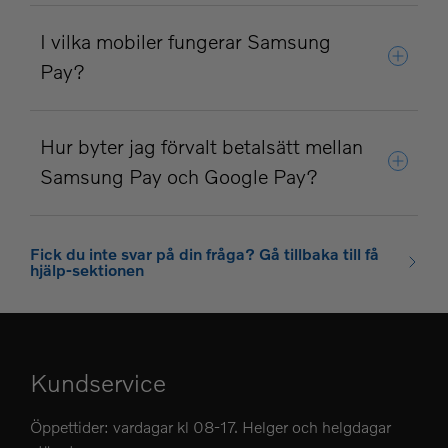
I vilka mobiler fungerar Samsung
Pay?
Hur byter jag förvalt betalsätt mellan
Samsung Pay och Google Pay?
Fick du inte svar på din fråga? Gå tillbaka till få
hjälp-sektionen
Kundservice
Öppettider: vardagar kl 08-17. Helger och helgdagar