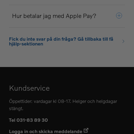
Hur betalar jag med Apple Pay?
Fick du inte svar på din fråga? Gå tillbaka till få
hjälp-sektionen
Kundservice
Öppettider: vardagar kl 08-17. Helger och helgdagar
stängt.
Tel 031-83 89 30
Logga in och skicka meddelande