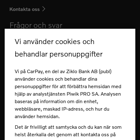
Kontakta oss
Frågor och svar
Kan jag anmäla e-faktura i CarPay?
Vi använder cookies och
Vilka betalningsvillkor har jag?
behandlar personuppgifter
Hur loggar jag in i CarPay?
Vi på CarPay, en del av Ziklo Bank AB (publ)
Hur gör jag en insättning till mitt kort?
använder cookies och behandlar dina
Fler frågor och svar
personuppgifter för att förbättra hemsidan med
hjälp av analystjänsten Piwik PRO SA. Analysen
Säkerhet
baseras på information om din enhet,
webbläsare, maskad IP-adress, och hur du
Spärra ditt kort dygnet runt.
använder hemsidan.
Det är frivilligt att samtycka och du kan när som
Tel 031-83 89 80
helst återkalla det genom att kontakta oss på
Spärra ditt kort