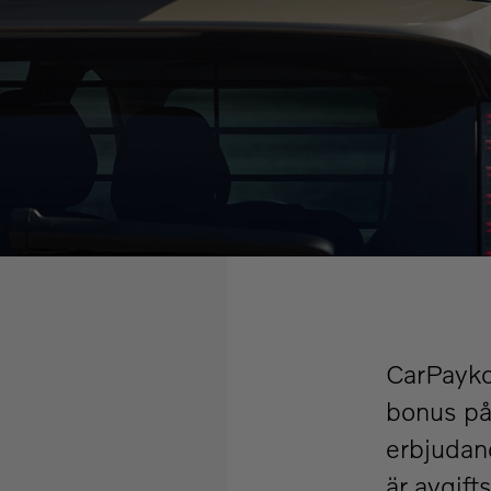
CarPaykor
bonus på 
erbjudand
är avgift