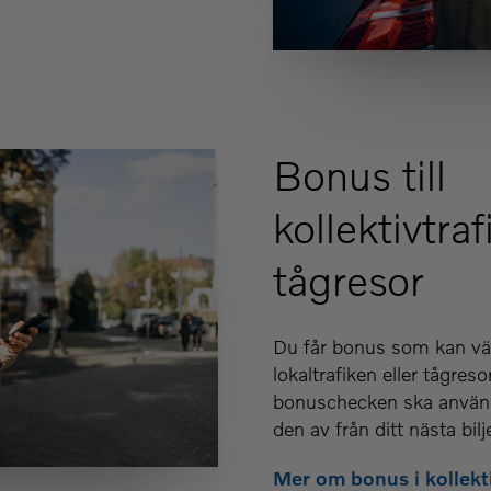
Bonus till
kollektivtra
tågresor
Du får bonus som kan växl
lokaltrafiken eller tågres
bonuschecken ska använd
den av från ditt nästa bi
Mer om bonus i kollekt