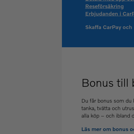
Reseförsäkring
Erbjudanden i Car
Skaffa CarPay och
Bonus till 
Du får bonus som du ka
tanka, tvätta och utru
alla köp – och ibland 
Läs mer om bonus o