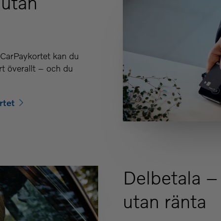
 utan
 CarPaykortet kan du
rt överallt – och du
rtet
Delbetala –
utan ränta