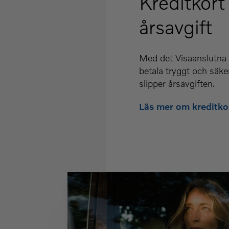
Kreditkort
årsavgift
Med det Visaanslutna
betala tryggt och säke
slipper årsavgiften.
Läs mer om kreditko