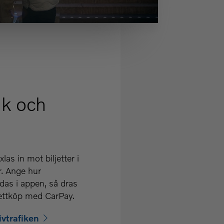
fik och
as in mot biljetter i
or. Ange hur
as i appen, så dras
ljettköp med CarPay.
ivtrafiken